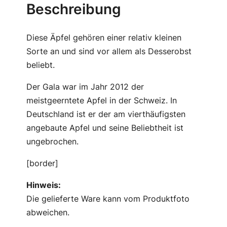
l
Beschreibung
a
M
Diese Äpfel gehören einer relativ kleinen
e
Sorte an und sind vor allem als Desserobst
n
beliebt.
g
e
Der Gala war im Jahr 2012 der
meistgeerntete Apfel in der Schweiz. In
Deutschland ist er der am vierthäufigsten
angebaute Apfel und seine Beliebtheit ist
ungebrochen.
[border]
Hinweis:
Die gelieferte Ware kann vom Produktfoto
abweichen.