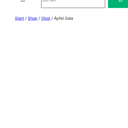
Start
/
Shop
/
Obst
/ Äpfel Gala