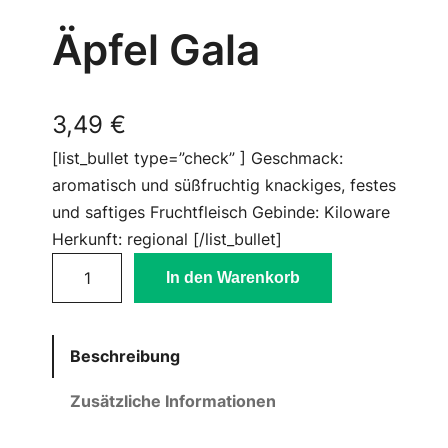
Äpfel Gala
3,49
€
[list_bullet type=”check” ] Geschmack:
aromatisch und süßfruchtig knackiges, festes
und saftiges Fruchtfleisch Gebinde: Kiloware
Herkunft: regional [/list_bullet]
Ä
In den Warenkorb
p
f
e
Beschreibung
l
G
Zusätzliche Informationen
a