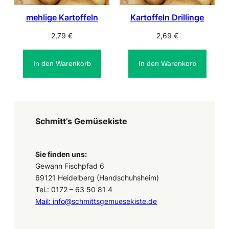
mehlige Kartoffeln
Kartoffeln Drillinge
2,79
€
2,69
€
In den Warenkorb
In den Warenkorb
Schmitt’s Gemüsekiste
Sie finden uns:
Gewann Fischpfad 6
69121 Heidelberg (Handschuhsheim)
Tel.: 0172 – 63 50 81 4
Mail: info@schmittsgemuesekiste.de