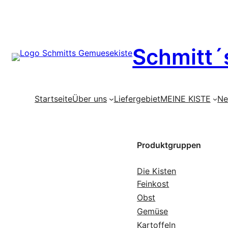
Zum
Schmitt´
Inhalt
springen
Startseite
Über uns
Liefergebiet
MEINE KISTE
Ne
Produktgruppen
Die Kisten
Feinkost
Obst
Gemüse
Kartoffeln