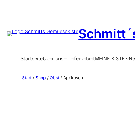
Zum
Schmitt´
Inhalt
springen
Startseite
Über uns
Liefergebiet
MEINE KISTE
Ne
Start
/
Shop
/
Obst
/ Aprikosen