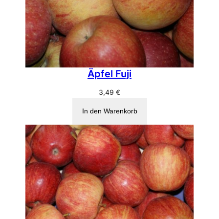
Äpfel Fuji
3,49
€
In den Warenkorb