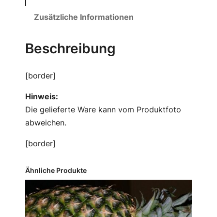
o
n
Zusätzliche Informationen
e
n
Beschreibung
a
u
[border]
s
b
Hinweis:
i
Die gelieferte Ware kann vom Produktfoto
o
abweichen.
l
[border]
o
g
Ähnliche Produkte
i
s
c
h