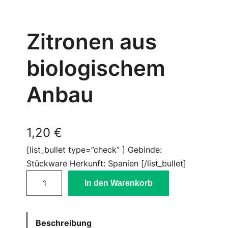
Zitronen aus
biologischem
Anbau
1,20
€
[list_bullet type=”check” ] Gebinde:
Stückware Herkunft: Spanien [/list_bullet]
Z
In den Warenkorb
i
t
r
Beschreibung