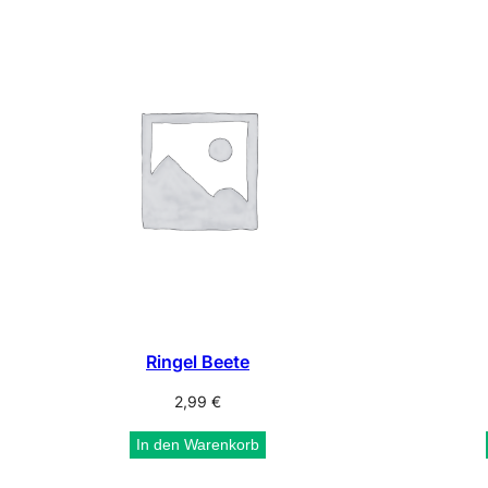
sortiert
Ringel Beete
2,99
€
In den Warenkorb