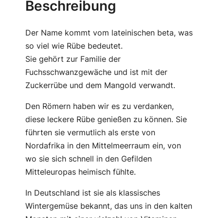
Beschreibung
e
t
Der Name kommt vom lateinischen
beta
, was
e
so viel wie Rübe bedeutet.
M
Sie gehört zur Familie der
e
Fuchsschwanzgewäche und ist mit der
n
Zuckerrübe und dem Mangold verwandt.
g
e
Den Römern haben wir es zu verdanken,
diese leckere Rübe genießen zu können. Sie
führten sie vermutlich als erste von
Nordafrika in den Mittelmeerraum ein, von
wo sie sich schnell in den Gefilden
Mitteleuropas heimisch fühlte.
In Deutschland ist sie als klassisches
Wintergemüse bekannt, das uns in den kalten