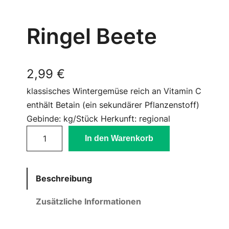
Ringel Beete
2,99
€
klassisches Wintergemüse reich an Vitamin C
enthält Betain (ein sekundärer Pflanzenstoff)
Gebinde: kg/Stück Herkunft: regional
R
In den Warenkorb
i
n
g
Beschreibung
e
l
Zusätzliche Informationen
B
e