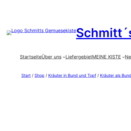
Zum
Schmitt´
Inhalt
springen
Startseite
Über uns
Liefergebiet
MEINE KISTE
Ne
Start
/
Shop
/
Kräuter in Bund und Topf
/
Kräuter als Bun