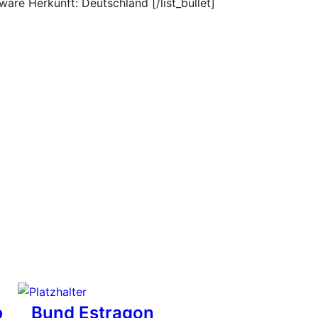
ware Herkunft: Deutschland [/list_bullet]
b
Bund Estragon