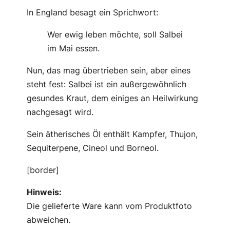
b
In England besagt ein Sprichwort:
e
i
Wer ewig leben möchte, soll Salbei
M
im Mai essen.
e
Nun, das mag übertrieben sein, aber eines
n
steht fest: Salbei ist ein außergewöhnlich
g
gesundes Kraut, dem einiges an Heilwirkung
e
nachgesagt wird.
Sein ätherisches Öl enthält Kampfer, Thujon,
Sequiterpene, Cineol und Borneol.
[border]
Hinweis:
Die gelieferte Ware kann vom Produktfoto
abweichen.