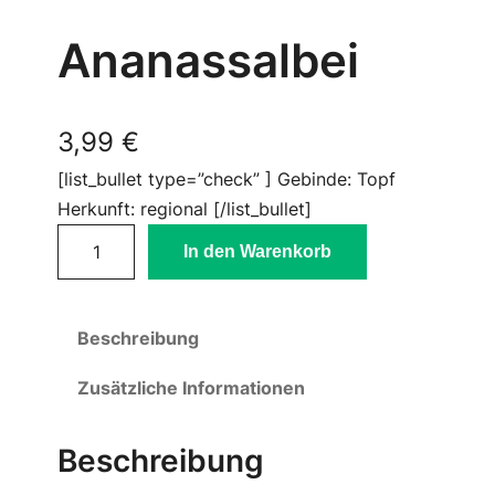
Ananassalbei
3,99
€
[list_bullet type=”check” ] Gebinde: Topf
Herkunft: regional [/list_bullet]
A
In den Warenkorb
n
a
n
Beschreibung
a
s
Zusätzliche Informationen
s
a
Beschreibung
l