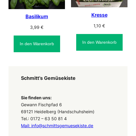
Kresse
Basilikum
1,10
€
3,99
€
In den Warenkorb
In den Warenkorb
Schmitt’s Gemüsekiste
Sie finden uns:
Gewann Fischpfad 6
69121 Heidelberg (Handschuhsheim)
Tel.: 0172 – 63 50 81 4
Mail: info@schmittsgemuesekiste.de