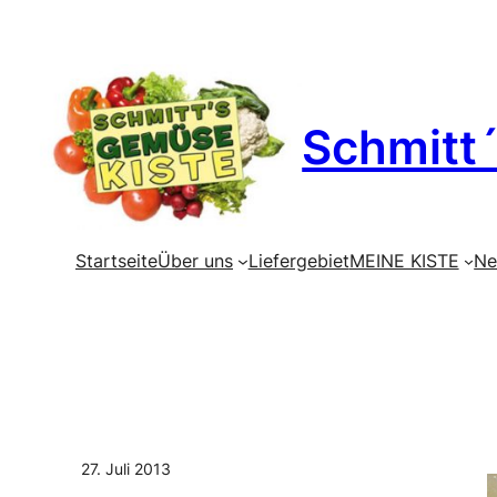
Zum
Inhalt
Schmitt
springen
Startseite
Über uns
Liefergebiet
MEINE KISTE
Ne
27. Juli 2013