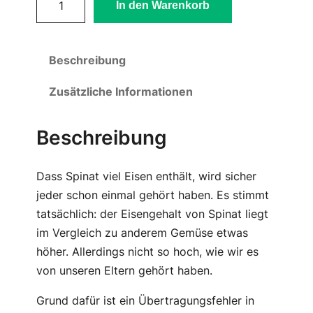
In den Warenkorb
a
b
y
Beschreibung
-
S
Zusätzliche Informationen
p
i
Beschreibung
n
a
Dass Spinat viel Eisen enthält, wird sicher
t
jeder schon einmal gehört haben. Es stimmt
M
tatsächlich: der Eisengehalt von Spinat liegt
e
im Vergleich zu anderem Gemüse etwas
n
höher. Allerdings nicht so hoch, wie wir es
g
von unseren Eltern gehört haben.
e
Grund dafür ist ein Übertragungsfehler in