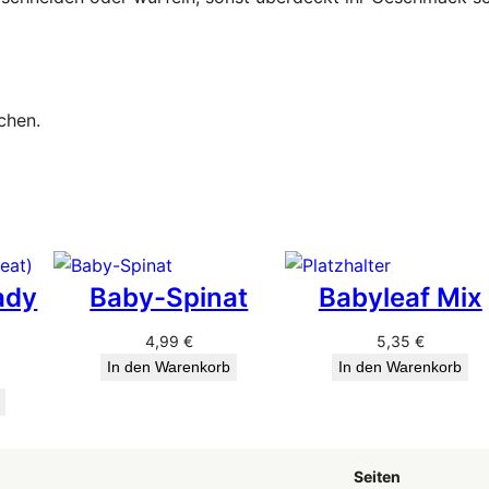
M
e
n
g
chen.
e
ady
Baby-Spinat
Babyleaf Mix
4,99
€
5,35
€
In den Warenkorb
In den Warenkorb
Seiten