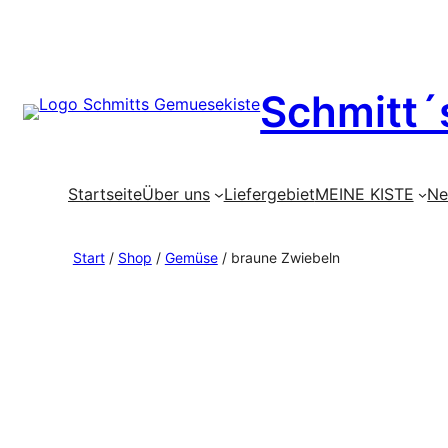
Zum
Schmitt´
Inhalt
springen
Startseite
Über uns
Liefergebiet
MEINE KISTE
Ne
Start
/
Shop
/
Gemüse
/ braune Zwiebeln