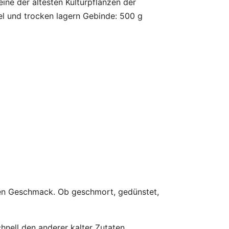
eine der ältesten Kulturpflanzen der
l und trocken lagern Gebinde: 500 g
igen Geschmack. Ob geschmort, gedünstet,
hnell den anderer kalter Zutaten.