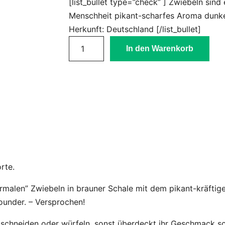
[list_bullet type=”check” ] Zwiebeln sind 
Menschheit pikant-scharfes Aroma dunke
Herkunft: Deutschland [/list_bullet]
b
In den Warenkorb
r
a
u
n
e
Z
w
i
e
rte.
b
ormalen” Zwiebeln in brauner Schale mit dem pikant-kräft
e
lrounder. – Versprochen!
l
n
n schneiden oder würfeln, sonst überdeckt ihr Geschmack sc