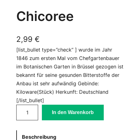
Chicoree
2,99
€
[list_bullet type=”check” ] wurde im Jahr
1846 zum ersten Mal vom Chefgartenbauer
im Botanischen Garten in Brüssel gezogen ist
bekannt für seine gesunden Bitterstoffe der
Anbau ist sehr aufwändig Gebinde:
Kiloware(Stück) Herkunft: Deutschland
[/list_bullet]
C
In den Warenkorb
h
i
c
Beschreibung