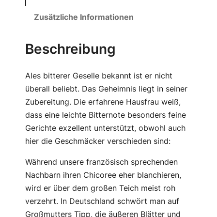
o
r
Zusätzliche Informationen
e
e
Beschreibung
M
e
Ales bitterer Geselle bekannt ist er nicht
n
überall beliebt. Das Geheimnis liegt in seiner
g
Zubereitung. Die erfahrene Hausfrau weiß,
e
dass eine leichte Bitternote besonders feine
Gerichte exzellent unterstützt, obwohl auch
hier die Geschmäcker verschieden sind:
Während unsere französisch sprechenden
Nachbarn ihren Chicoree eher blanchieren,
wird er über dem großen Teich meist roh
verzehrt. In Deutschland schwört man auf
Großmutters Tipp, die äußeren Blätter und