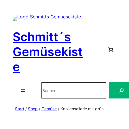
Zum
Inhalt
Schmitt´s
springen
Gemüsekist
e
Suchen
Start
/
Shop
/
Gemüse
/ Knollensellerie mit grün